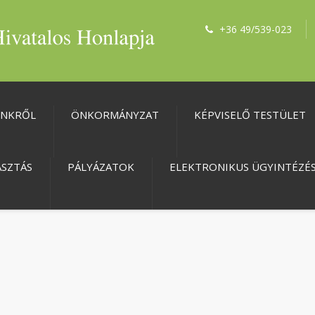
+36 49/539-023
ÜNKRŐL
ÖNKORMÁNYZAT
KÉPVISELŐ TESTÜLET
ASZTÁS
PÁLYÁZATOK
ELEKTRONIKUS ÜGYINTÉZÉ