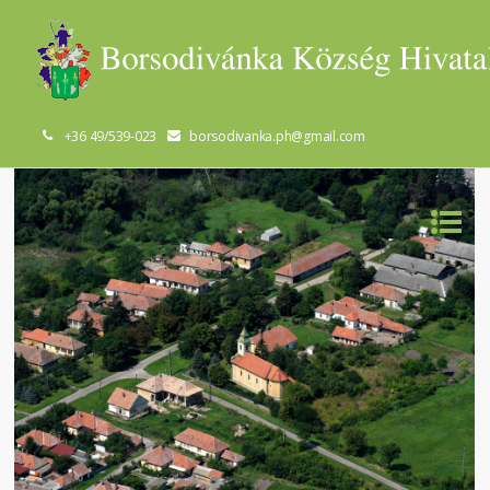
+36 49/539-023
borsodivanka.ph@gmail.com