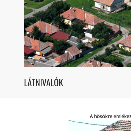
LÁTNIVALÓK
A hõsökre emléke