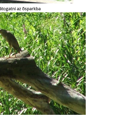
átogatni az õsparkba