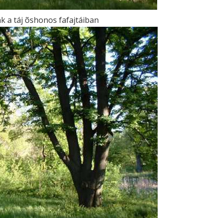
 a táj õshonos fafajtáiban