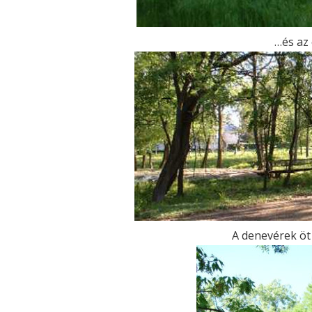
…és az 
A denevérek öt f