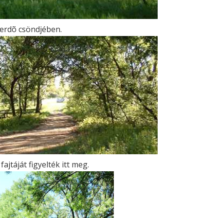
erdõ csöndjében.
ajtáját figyelték itt meg.