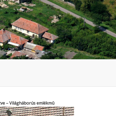
zve – Világháborús emlékmû