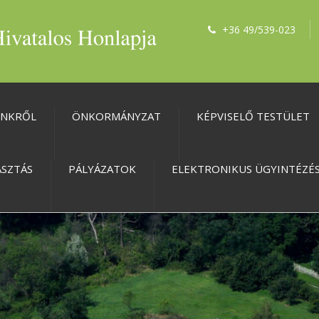
+36 49/539-023
ÜNKRŐL
ÖNKORMÁNYZAT
KÉPVISELŐ TESTÜLET
ASZTÁS
PÁLYÁZATOK
ELEKTRONIKUS ÜGYINTÉZÉ