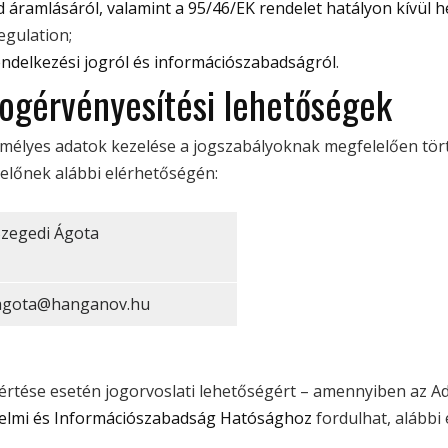
 áramlásáról, valamint a 95/46/EK rendelet hatályon kívül h
egulation;
nrendelkezési jogról és információszabadságról
.
jogérvényesítési lehetőségek
mélyes adatok kezelése a jogszabályoknak megfelelően tört
selőnek alábbi elérhetőségén:
Szegedi Ágota
.agota@hanganov.hu
rtése esetén jogorvoslati lehetőségért – amennyiben az Ada
elmi és Információszabadság Hatósághoz
fordulhat, alábbi