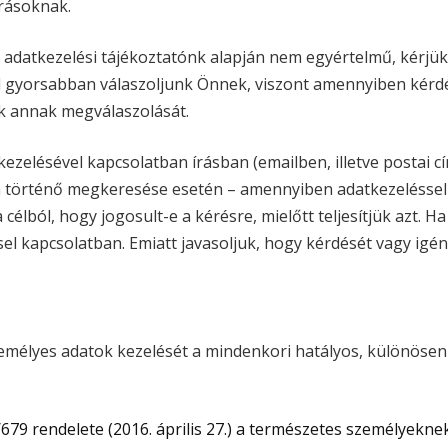
írásoknak.
 adatkezelési tájékoztatónk alapján nem egyértelmű, kérjük,
l gyorsabban válaszoljunk Önnek, viszont amennyiben kérdé
uk annak megválaszolását.
kezelésével kapcsolatban írásban (emailben, illetve postai
on történő megkeresése esetén – amennyiben adatkezeléssel k
a célból, hogy jogosult-e a kérésre, mielőtt teljesítjük azt.
el kapcsolatban. Emiatt javasoljuk, hogy kérdését vagy igény
zemélyes adatok kezelését a mindenkori hatályos, különösen 
679 rendelete (2016. április 27.) a természetes személyekn