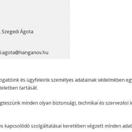
. Szegedi Ágota
di.agota@hanganov.hu
átogatóink és ügyfeleink személyes adatainak védelmében eg
teletben tartását.
teszünk minden olyan biztonsági, technikai és szervezési 
 és kapcsolódó szolgáltatásai keretében végzett minden ada