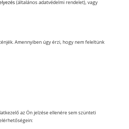
elyezés
(általános adatvédelmi rendelet), vagy
énjék. Amennyiben úgy érzi, hogy nem feleltünk
tkezelő az Ön jelzése ellenére sem szünteti
 elérhetőségein: