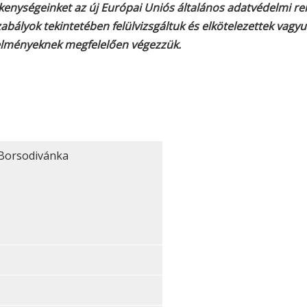
kenységeinket az új Európai Uniós általános adatvédelmi r
abályok tekintetében felülvizsgáltuk és elkötelezettek vagyu
elményeknek megfelelően végezzük.
Borsodivánka