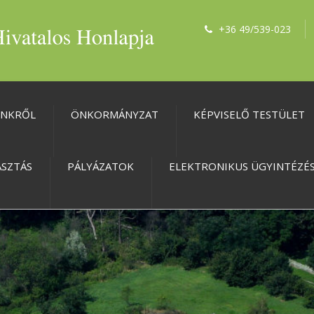
+36 49/539-023
ÜNKRŐL
ÖNKORMÁNYZAT
KÉPVISELŐ TESTÜLET
ASZTÁS
PÁLYÁZATOK
ELEKTRONIKUS ÜGYINTÉZÉ