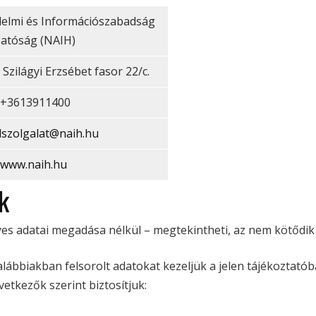
elmi és Információszabadság
atóság (NAIH)
Szilágyi Erzsébet fasor 22/c.
+3613911400
lszolgalat@naih.hu
www.naih.hu
k
es adatai megadása nélkül – megtekintheti, az nem kötődik
lábbiakban felsorolt adatokat kezeljük a jelen tájékoztató
etkezők szerint biztosítjuk: