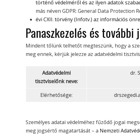
történő védelméről és az ilyen adatok szabad
más néven GDPR: General Data Protection R
évi CXII. törvény (Infotv.) az információs ö
Panaszkezelés és további 
Mindent tőlünk telhetőt megteszünk, hogy a sze
meg ennek, kérjük jelezze az adatvédelmi tisztvi
Adatvédelmi
dr. 
tisztviselőnk neve:
Elérhetősége:
drszegedi
Személyes adatai védelméhez fűződő jogai megsé
meg jogsértő magatartását – a
Nemzeti Adatvéd