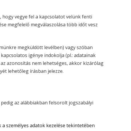
 hogy vegye fel a kapcsolatot velünk fenti
se megfelelő megválaszolása több időt vesz
 címünkre megküldött levélben) vagy szóban
apcsolatos igénye indokolja (pl.: adatainak
 Ha az azonosítás nem lehetséges, akkor kizárólag
ét lehetőleg írásban jelezze.
pedig az alábbiakban felsorolt jogszabályi
ek a személyes adatok kezelése tekintetében