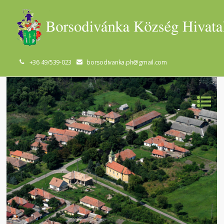
+36 49/539-023
borsodivanka.ph@gmail.com