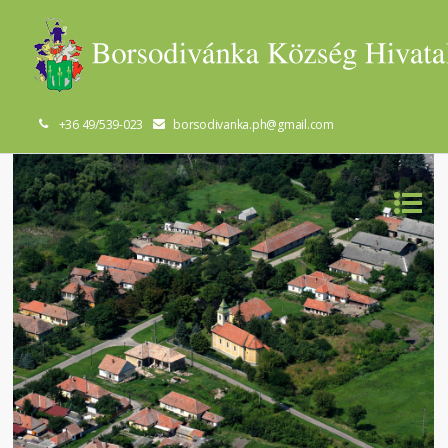
+36 49/539-023
borsodivanka.ph@gmail.com