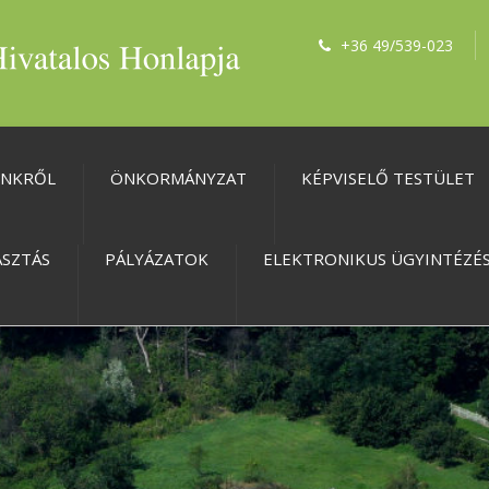
+36 49/539-023
ÜNKRŐL
ÖNKORMÁNYZAT
KÉPVISELŐ TESTÜLET
ASZTÁS
PÁLYÁZATOK
ELEKTRONIKUS ÜGYINTÉZÉ