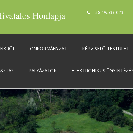
+36 49/539-023
ÜNKRŐL
ÖNKORMÁNYZAT
KÉPVISELŐ TESTÜLET
ASZTÁS
PÁLYÁZATOK
ELEKTRONIKUS ÜGYINTÉZÉ