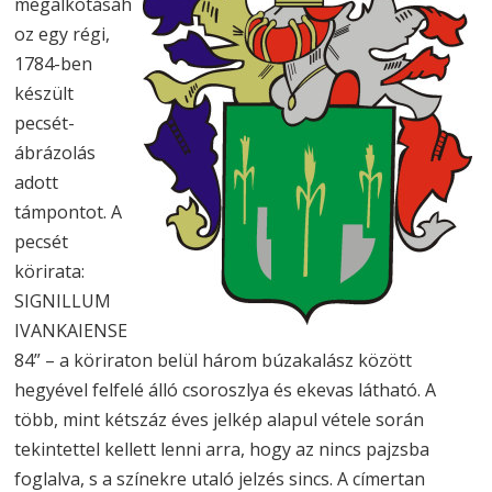
megalkotásáh
oz egy régi,
1784-ben
készült
pecsét-
ábrázolás
adott
támpontot. A
pecsét
körirata:
SIGNILLUM
IVANKAIENSE
84” – a köriraton belül három búzakalász között
hegyével felfelé álló csoroszlya és ekevas látható. A
több, mint kétszáz éves jelkép alapul vétele során
tekintettel kellett lenni arra, hogy az nincs pajzsba
foglalva, s a színekre utaló jelzés sincs. A címertan