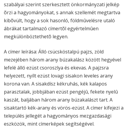
szabályai szerint szerkesztett önkormányzati jelkép
õrzi a hagyományokat, s annak szellemét megtartva
kibõvült, hogy a sok hasonló, földmûvelésre utaló
ábrákat tartalmazó címertõl egyértelmûen
megkülönböztethetõ legyen.
A címer leírása: Álló csücsköstalpú pajzs, zöld
mezejében három arany búzakalász között hegyével
lefelé álló ezüst csoroszlya és ekevas. A pajzsra
helyezett, nyílt ezüst lovagi sisakon leveles arany
korona van. A sisakdísz kékruhás, kék kalapos
parasztalak, jobbjában ezüst pengéjû, fekete nyelû
kaszát, baljában három arany búzakalászt tart. A
sisaktartó kék-arany és vörös-ezüst. A címer kifejezi a
település jellegét a hagyományos mezgazdasági
eszközök, mint címerképek segítségével.