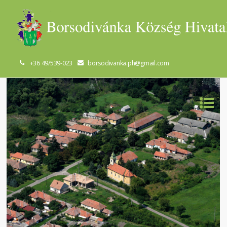
+36 49/539-023
borsodivanka.ph@gmail.com