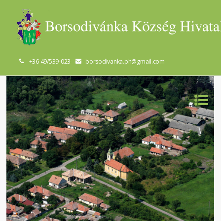
+36 49/539-023
borsodivanka.ph@gmail.com