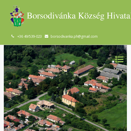
+36 49/539-023
borsodivanka.ph@gmail.com