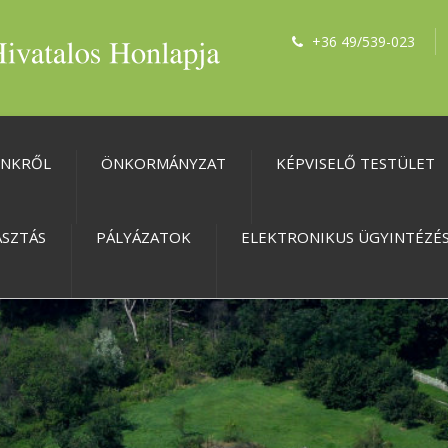
+36 49/539-023
ÜNKRŐL
ÖNKORMÁNYZAT
KÉPVISELŐ TESTÜLET
ASZTÁS
PÁLYÁZATOK
ELEKTRONIKUS ÜGYINTÉZÉ