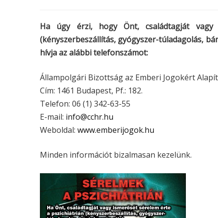
Ha úgy érzi, hogy Önt, családtagját vagy i
(kényszerbeszállítás, gyógyszer-túladagolás, bán
hívja az alábbi telefonszámot:
Állampolgári Bizottság az Emberi Jogokért Alapí
Cím: 1461 Budapest, Pf.: 182.
Telefon: 06 (1) 342-63-55
E-mail:
info@cchr.hu
Weboldal:
www.emberijogok.hu
Minden információt bizalmasan kezelünk.