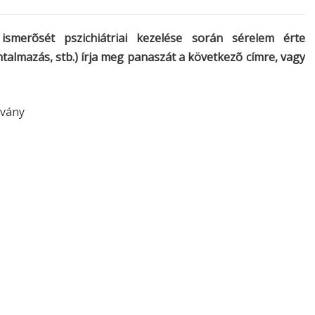
smerõsét pszichiátriai kezelése során sérelem érte
talmazás, stb.) írja meg panaszát a következõ címre, vagy
tvány