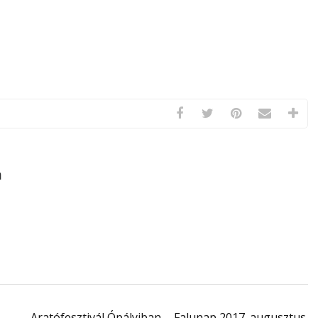
a
Aratófesztivál Ópályiban
Falunap 2017. augusztus