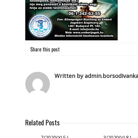
Share this post
Written by admin.borsodivank
Related Posts
7/2020(XI.5.)
3/2020(VI.8.)