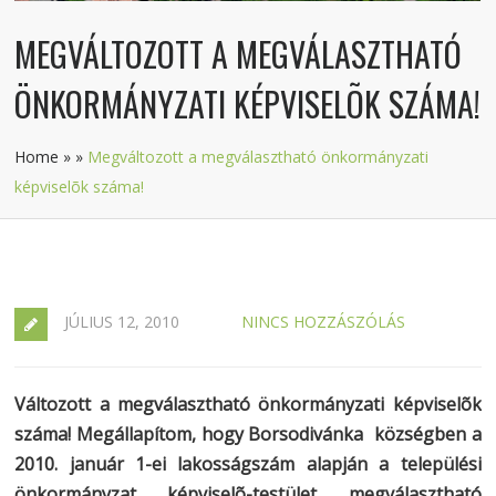
MEGVÁLTOZOTT A MEGVÁLASZTHATÓ
ÖNKORMÁNYZATI KÉPVISELÕK SZÁMA!
Home
»
»
Megváltozott a megválasztható önkormányzati
képviselõk száma!
JÚLIUS 12, 2010
NINCS HOZZÁSZÓLÁS
Változott a megválasztható önkormányzati képviselõk
száma! Megállapítom, hogy Borsodivánka községben a
2010. január 1-ei lakosságszám alapján a települési
önkormányzat képviselõ-testület megválasztható