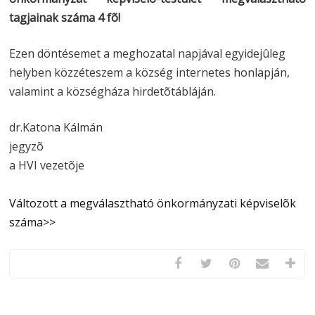
tagjainak száma 4 fõ!
Ezen döntésemet a meghozatal napjával egyidejûleg
helyben közzéteszem a község internetes honlapján,
valamint a községháza hirdetõtábláján.
dr.Katona Kálmán
jegyzõ
a HVI vezetõje
Változott a megválasztható önkormányzati képviselõk
száma>>