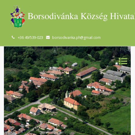
+36 49/539-023
borsodivanka.ph@gmail.com