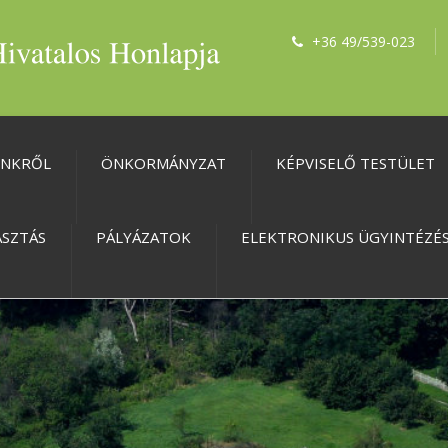
+36 49/539-023
ÜNKRŐL
ÖNKORMÁNYZAT
KÉPVISELŐ TESTÜLET
ASZTÁS
PÁLYÁZATOK
ELEKTRONIKUS ÜGYINTÉZÉ