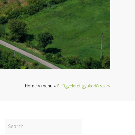
Home
»
menu
»
Felügyeletet gyakorló szerv