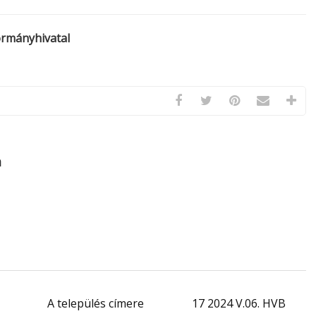
ormányhivatal
a
A település címere
17 2024 V.06. HVB