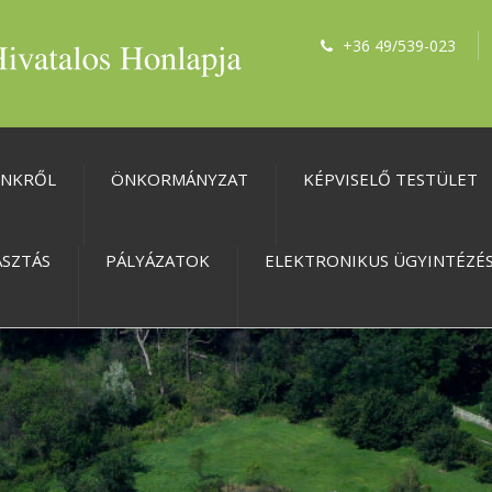
+36 49/539-023
ÜNKRŐL
ÖNKORMÁNYZAT
KÉPVISELŐ TESTÜLET
ASZTÁS
PÁLYÁZATOK
ELEKTRONIKUS ÜGYINTÉZÉ