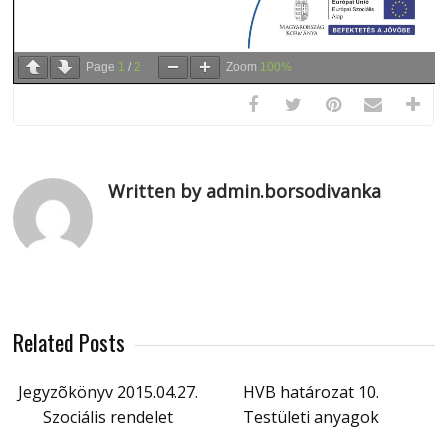
Page
1
/
2
Zoom
100%
Written by admin.borsodivanka
Related Posts
Jegyzõkönyv 2015.04.27.
HVB határozat 10.
Szociális rendelet
Testületi anyagok