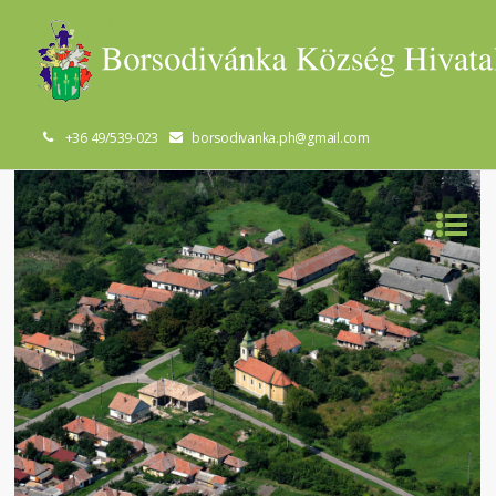
+36 49/539-023
borsodivanka.ph@gmail.com