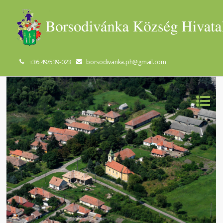
+36 49/539-023
borsodivanka.ph@gmail.com