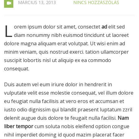
MÁRCIUS 13, 2013
NINCS HOZZÁSZÓLÁS
L
orem ipsum dolor sit amet, consectet
ad
elit sed
diam nonummy nibh euismod tincidunt ut laoreet
dolore magna aliquam erat volutpat. Ut wisi enim ad
minim veniam, quis nostrud exerci. tation ullamcorper
suscipit lobortis nisl ut aliquip ex ea commodo
consequat.
Duis autem vel eum iriure dolor in hendrerit in
vulputate velit esse molestie consequat, vel illum dolore
eu feugiat nulla facilisis at vero eros et accumsan et
iusto odio dignissim qui blandit praesent luptatum zzril
delenit augue duis dolore te feugait nulla facilisi.
Nam
liber tempor
cum soluta nobis eleifend option congue
nihil imperdiet doming id quod mazim placerat facer