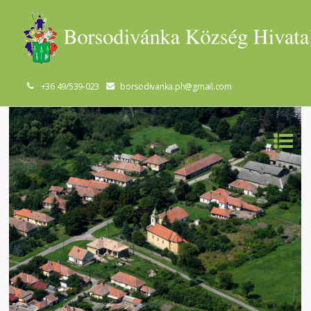
+36 49/539-023
borsodivanka.ph@gmail.com