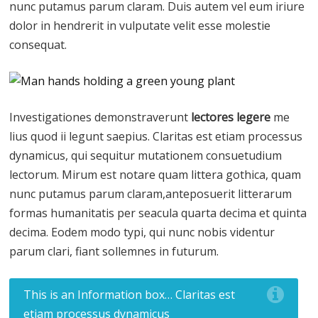
nunc putamus parum claram. Duis autem vel eum iriure
dolor in hendrerit in vulputate velit esse molestie
consequat.
Investigationes demonstraverunt
lectores legere
me
lius quod ii legunt saepius. Claritas est etiam processus
dynamicus, qui sequitur mutationem consuetudium
lectorum. Mirum est notare quam littera gothica, quam
nunc putamus parum claram,anteposuerit litterarum
formas humanitatis per seacula quarta decima et quinta
decima. Eodem modo typi, qui nunc nobis videntur
parum clari, fiant sollemnes in futurum.
This is an Information box… Claritas est
etiam processus dynamicus