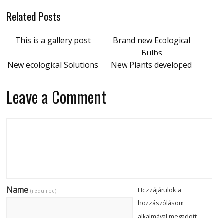
Related Posts
This is a gallery post
Brand new Ecological
Bulbs
New ecological Solutions
New Plants developed
Leave a Comment
Name
Hozzájárulok a
(required)
hozzászólásom
alkalmával megadott