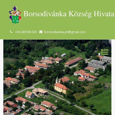
+36 49/539-023
borsodivanka.ph@gmail.com