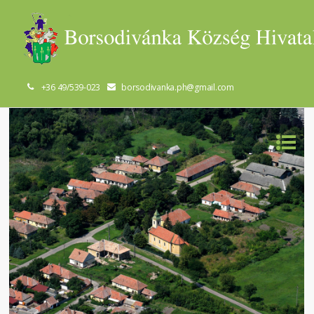
+36 49/539-023
borsodivanka.ph@gmail.com