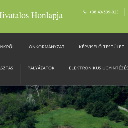
+36 49/539-023
ÜNKRŐL
ÖNKORMÁNYZAT
KÉPVISELŐ TESTÜLET
ASZTÁS
PÁLYÁZATOK
ELEKTRONIKUS ÜGYINTÉZÉ