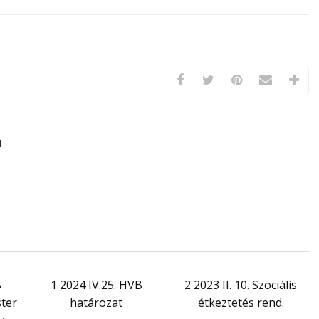
a
B
1 2024 IV.25. HVB
2 2023 II. 10. Szociális
ter
határozat
étkeztetés rend.