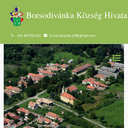
+36 49/539-023
borsodivanka.ph@gmail.com