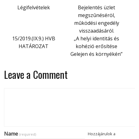
Légifelvételek
Bejelentés üzlet
megszûnéséröl,
mûködési engedély
visszaadásáról.
15/2019.(IX.9.) HVB
„A helyi identitás és
HATÁROZAT
kohézió erősítése
Gelejen és környékén”
Leave a Comment
Name
Hozzájárulok a
(required)